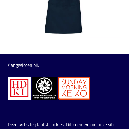
Aangesloten bij:
Bezoekadres
Karateschool Tamashii
Deze website plaatst cookies. Dit doen we om onze site
Tholenseweg 18