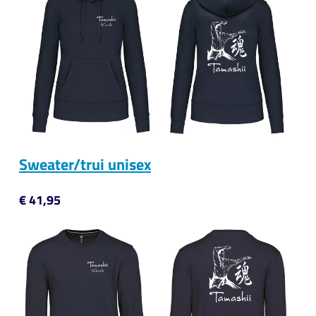
Sweater/trui unisex
€ 41,95