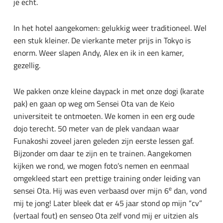
je echt.
In het hotel aangekomen: gelukkig weer traditioneel. Wel
een stuk kleiner. De vierkante meter prijs in Tokyo is
enorm. Weer slapen Andy, Alex en ik in een kamer,
gezellig.
We pakken onze kleine daypack in met onze dogi (karate
pak) en gaan op weg om Sensei Ota van de Keio
universiteit te ontmoeten. We komen in een erg oude
dojo terecht. 50 meter van de plek vandaan waar
Funakoshi zoveel jaren geleden zijn eerste lessen gaf.
Bijzonder om daar te zijn en te trainen. Aangekomen
kijken we rond, we mogen foto’s nemen en eenmaal
omgekleed start een prettige training onder leiding van
e
sensei Ota. Hij was even verbaasd over mijn 6
dan, vond
mij te jong! Later bleek dat er 45 jaar stond op mijn “cv”
(vertaal fout) en senseo Ota zelf vond mij er uitzien als