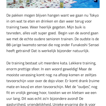
De pakken mogen blijven hangen want we gaan nu Tokyo
in om wat te eten en drinken en dan weer terug voor
training twee. Weer heerlijk gegeten. Mijn buik is
tevreden, alles valt super goed. Begin van de avond gaan
we met de echte oudere senioren trainen. De oudste is de
88-jarige Iwamoto sensei die nog onder Funakoshi Sensei
heeft getraind! Dat is werkelijk bijzonder natuurlijk.
De training bestaat uit meerdere kata. Lekkere training,
enorm prettige sfeer. In een woord geweldig! Maar de
mooiste verassing komt nog: na afloop komen er zeiltjes
tevoorschijn voor over de dojo vloer. Er komt drank (ruime
mate en keus) en eten tevoorschijn. Met de “oudjes”, nog
fit en vrolijk genoeg hoor, toosten we en kletsen we een
uur lang. Dit was echt zo’n bijzondere avond! De
gastvrijheid, vriendelijkheid. Unieke ervaring die ik voor