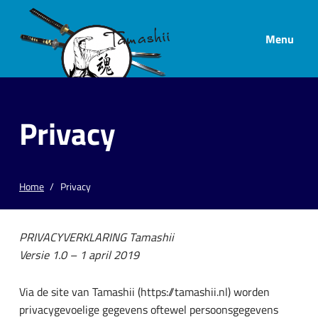
Menu
Privacy
Home
Privacy
PRIVACYVERKLARING Tamashii
Versie 1.0 – 1 april 2019
Via de site van Tamashii (https://tamashii.nl) worden
privacygevoelige gegevens oftewel persoonsgegevens